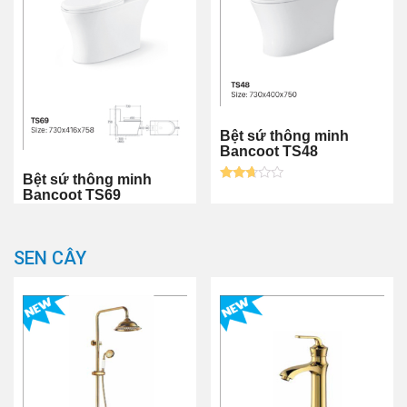
Bệt sứ thông minh
Bancoot TS48
Bệt sứ thông minh
Được
Bancoot TS69
xếp
hạng
2.52
5
sao
SEN CÂY