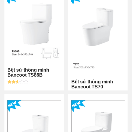
Bệt sứ thông minh
Bancoot TS86B
Bệt sứ thông minh
Bancoot TS70
Được
xếp
hạng
2.50
5
sao