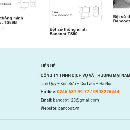
Bệt sứ 
 thông minh
Bancoot
ot TS86B
Bệt sứ thông minh
Bancoot TS90
LIÊN HỆ
CÔNG TY TNHH DỊCH VỤ VÀ THƯƠNG MẠI NAM
Linh Quy – Kim Sơn – Gia Lâm – Hà Nội
0246 687 99 77 / 0903226444
Hotline:
Email:
bancoot123@gmail.com
Website:
bancoot.vn