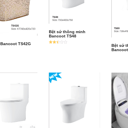
Bệt sứ thông minh
Bancoot TS48
 Bancoot TS42G
Bệt sứ 
Được
Bancoot
xếp
hạng
2.52
5
sao