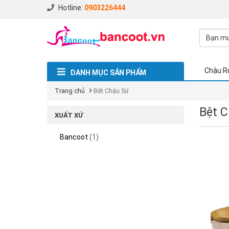
Hotline:
0903226444
Chậu R
DANH MỤC SẢN PHẨM
Trang chủ
Bệt Chậu Sứ
Bệt 
XUẤT XỨ
Bancoot
(1)