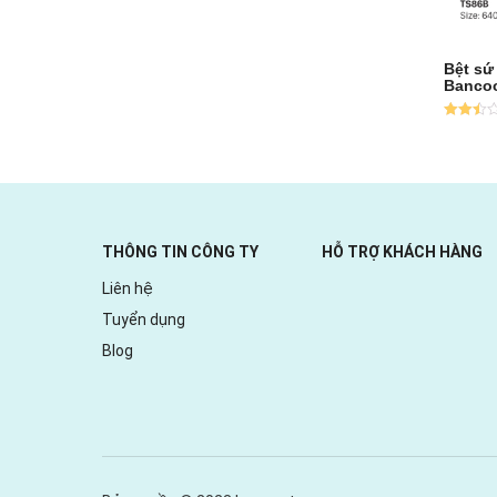
Bệt sứ
Banco
Được
xếp
hạng
2.50
5
sao
THÔNG TIN CÔNG TY
HỖ TRỢ KHÁCH HÀNG
Liên hệ
Tuyển dụng
Blog