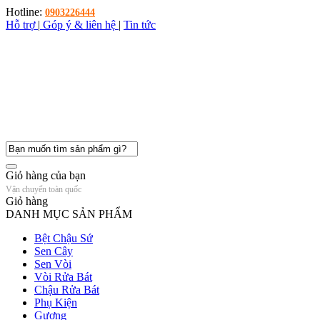
Hotline:
0903226444
Hỗ trợ
|
Góp ý & liên hệ
|
Tin tức
Giỏ hàng của bạn
Vận chuyển toàn quốc
Giỏ hàng
DANH MỤC SẢN PHẨM
Bệt Chậu Sứ
Sen Cây
Sen Vòi
Vòi Rửa Bát
Chậu Rửa Bát
Phụ Kiện
Gương