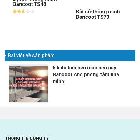
Bancoot TS48
Bệt sứ thông minh
Bancoot TS70
Được
xếp
hạng
2.52
5
sao
Bài viết về sản phẩm
5 lí do bạn nên mua sen cây
Bancoot cho phòng tắm nhà
mình
THÔNG TIN CÔNG TY