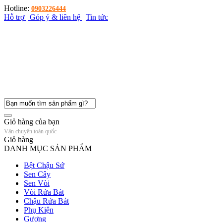
Hotline:
0903226444
Hỗ trợ
|
Góp ý & liên hệ
|
Tin tức
Giỏ hàng của bạn
Vận chuyển toàn quốc
Giỏ hàng
DANH MỤC SẢN PHẨM
Bệt Chậu Sứ
Sen Cây
Sen Vòi
Vòi Rửa Bát
Chậu Rửa Bát
Phụ Kiện
Gương